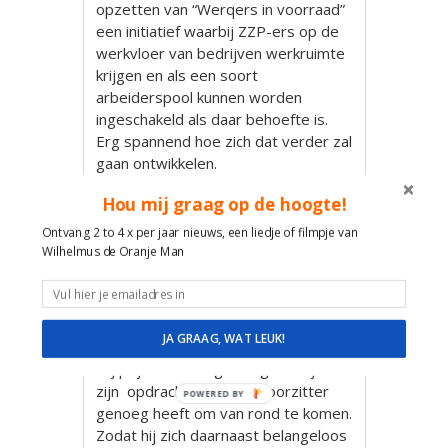
opzetten van “Werqers in voorraad”
een initiatief waarbij ZZP-ers op de
werkvloer van bedrijven werkruimte
krijgen en als een soort
arbeiderspool kunnen worden
ingeschakeld als daar behoefte is.
Erg spannend hoe zich dat verder zal
gaan ontwikkelen.
Dat Zolo een uniek concept is wordt
Hou mij graag op de hoogte!
ook landelijk gezien en weet men te
Ontvang 2 to 4 x per jaar nieuws, een liedje of filmpje van
waarderen. Hij zet zich de laatste
Wilhelmus de Oranje Man
tijd dan ook steeds meer in voor de
belangen van ZZP-ers landelijk als
coördinator regionale activiteiten bij
PZO_ZZP.
JA GRAAG, WAT LEUK!
Hij prijst zichzelf gelukkig dat hij met
zijn opdrachten als dagvoorzitter
POWERED BY
genoeg heeft om van rond te komen.
Zodat hij zich daarnaast belangeloos