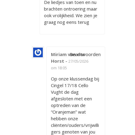
De liedjes van toen en nu
brachten ontroering maar
ook vrolijkheid. We zien je
graag nog eens terug
Miriam van der
Beantwoorden
Horst
-
27/05/2026
om 18:05
Op onze klussendag bij
Cingel 17/18 Cello
Vught de dag
afgesloten met een
optreden van de
“Oranjeman” wat
hebben onze
cliënten/ouders/vrijwilli
gers genoten van jou