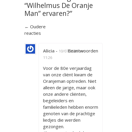
“Wilhelmus De Oranje
Man” ervaren?
”
Reactienavigatie
← Oudere
reacties
Alicia
-
Beantwoorden
10/07/2026 om
11:26
Voor de 80e verjaardag
van onze cliënt kwam de
Oranjeman optreden. Niet
alleen de jarige, maar ook
onze andere cliënten,
begeleiders en
familieleden hebben enorm
genoten van de prachtige
liedjes die werden
gezongen.