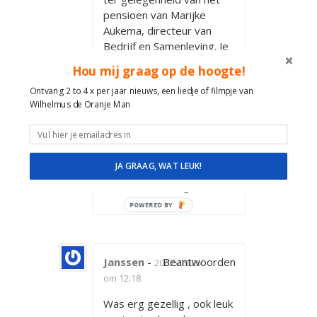
pensioen van Marijke
Aukema, directeur van
Bedrijf en Samenleving. Je
hebt ontzettend goed
Hou mij graag op de hoogte!
meegedacht en zelf een
lied speciaal herschreven
Ontvang 2 to 4 x per jaar nieuws, een liedje of filmpje van
Wilhelmus de Oranje Man
voor Marijke. Dank voor je
enthousiasme, ik zie
eigenlijk geen
verbeterpunten en ik zou
JA GRAAG, WAT LEUK!
je zeker aanbevelen bij
vrienden of collega’s.
POWERED BY
Janssen
-
Beantwoorden
20/05/2026
om 12:18
Was erg gezellig , ook leuk