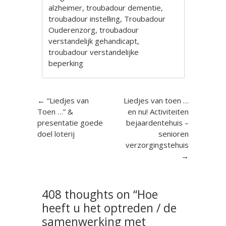
alzheimer
,
troubadour dementie
,
troubadour instelling
,
Troubadour
Ouderenzorg
,
troubadour
verstandelijk gehandicapt
,
troubadour verstandelijke
beperking
Berichtnavigatie
←
“Liedjes van
Liedjes van toen …
Toen …” &
en nu! Activiteiten
presentatie goede
bejaardentehuis –
doel loterij
senioren
verzorgingstehuis
→
408 thoughts on “
Hoe
heeft u het optreden / de
samenwerking met