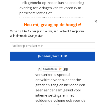
– Elk geboekt optreden kan na onderling
overleg tot 2 dagen van te voren i.v.m.
persconferenties of
weersvoorspellingen kosteloos worden
verzet.
Hou mij graag op de hoogte!
Ontvang 2 to 4 x per jaar nieuws, een liedje of filmpje van
Wilhelmus de Oranje Man
Ik heb speciaal voor deze buiten –
binnentuin optredens een mobiele
versterker gebouwd compleet met
JA GRAAG, WAT LEUK!
zenders
– Professionele AER-
POWERED BY
versterker is speciaal
ontwikkeld voor akoestische
gitaar en zang en hierdoor een
zeer aangenaam geluid voor
intieme settings en met
voldoende volume ook voor de