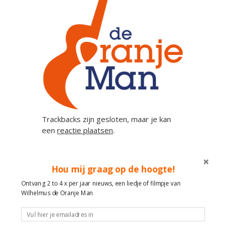
Trackbacks zijn gesloten, maar je kan
een
reactie plaatsen
.
Hou mij graag op de hoogte!
Geef een reactie
Ontvang 2 to 4 x per jaar nieuws, een liedje of filmpje van
Wilhelmus de Oranje Man
Je e-mailadres wordt niet gepubliceerd.
Vereiste velden zijn gemarkeerd met
*
Reactie
*