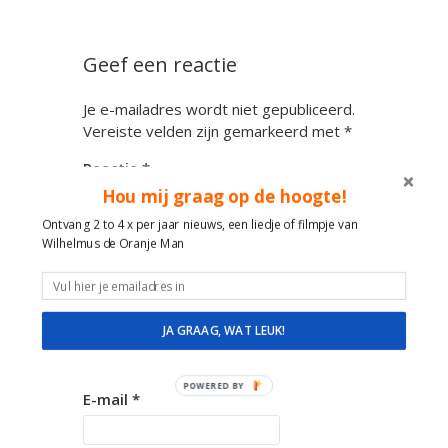
Geef een reactie
Je e-mailadres wordt niet gepubliceerd.
Vereiste velden zijn gemarkeerd met
*
Reactie
*
Hou mij graag op de hoogte!
Ontvang 2 to 4 x per jaar nieuws, een liedje of filmpje van
Wilhelmus de Oranje Man
Notify me of followup
comments via e-mail
Naam
*
JA GRAAG, WAT LEUK!
POWERED BY
E-mail
*