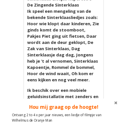
De Zingende Sinterklaas
Ik speel een mengeling van de
bekende Sinterklaasliedjes zoals:
Hoor wie klopt daar kinderen, Zie
ginds komt de stoomboot,
Pakjes Piet ging uit fietsen, Daar
wordt aan de deur geklopt, De
Zak van Sinterklaas, Dag
Sinterklaasje dag dag, Jongens
heb je ’t al vernomen, Sinterklaas
Kapoentje, Rommel de bommel,
Hoor de wind waait, Oh kom er
eens kijken en nog veel meer.
Ik beschik over een mobiele
geluidsinstallatie met zenders en
volledig op accu zodat ik overal
Hou mij graag op de hoogte!
draadloos kan spelen en zowel
binnen als buiten heel makkelijk
Ontvang 2 to 4 x per jaar nieuws, een liedje of filmpje van
Wilhelmus de Oranje Man
kan verplaatsen.