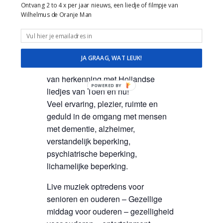
afgestemd op het aanwezige
Ontvang 2 to 4 x per jaar nieuws, een liedje of filmpje van
publiek.
Wilhelmus de Oranje Man
Maak met liedjes contact en plezier!
Wilhelmus de Oranje Man
JA GRAAG, WAT LEUK!
Muzikale reis door de tijd en feest
van herkenning met Hollandse
POWERED BY
liedjes van Toen en nu!
Veel ervaring, plezier, ruimte en
geduld in de omgang met mensen
met dementie, alzheimer,
verstandelijk beperking,
psychiatrische beperking,
lichamelijke beperking.
Live muziek optredens voor
senioren en ouderen – Gezellige
middag voor ouderen – gezelligheid