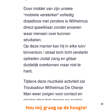
Door middel van zijn unieke
“mobiele versterker” volledig
draadloos met zenders is Wilhelmus
direct speelklaar zonder snoeren
waar mensen over kunnen
struikelen.
Op deze manier kan hij in elke tuin/
binnentuin / straat toch licht versterkt
optreden zodat zang en gitaar
duidelijk overkomen maar niet te
hard.
Tijdens deze muzikale activiteit zal
Troubadour Wilhelmus De Oranje
Man weer zorgen voor contact en
plezier door het zingen en spelen
van de vele bekende liedjes
Hou mij graag op de hoogte!