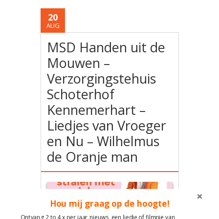
20
AUG
MSD Handen uit de
Mouwen –
Verzorgingstehuis
Schoterhof
Kennemerhart –
Liedjes van Vroeger
en Nu – Wilhelmus
de Oranje man
Hou mij graag op de hoogte!
Ontvang 2 to 4 x per jaar nieuws, een liedje of filmpje van