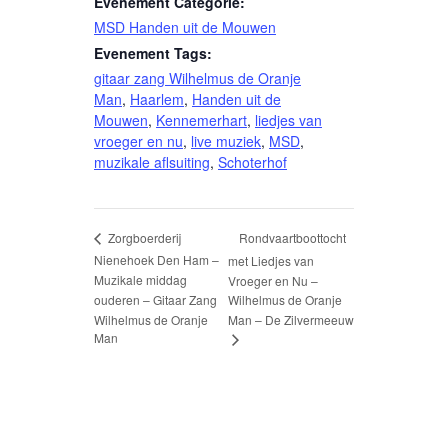
Evenement Categorie:
MSD Handen uit de Mouwen
Evenement Tags:
gitaar zang Wilhelmus de Oranje
Man
,
Haarlem
,
Handen uit de
Mouwen
,
Kennemerhart
,
liedjes van
vroeger en nu
,
live muziek
,
MSD
,
muzikale aflsuiting
,
Schoterhof
Rondvaartboottocht
Zorgboerderij
Nienehoek Den Ham –
met Liedjes van
Muzikale middag
Vroeger en Nu –
ouderen – Gitaar Zang
Wilhelmus de Oranje
Wilhelmus de Oranje
Man – De Zilvermeeuw
Man