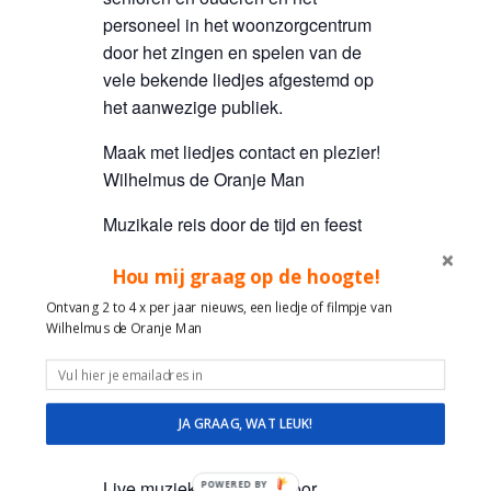
personeel in het woonzorgcentrum
door het zingen en spelen van de
vele bekende liedjes afgestemd op
het aanwezige publiek.
Maak met liedjes contact en plezier!
Wilhelmus de Oranje Man
Muzikale reis door de tijd en feest
van herkenning met Hollandse
Hou mij graag op de hoogte!
liedjes van Toen en nu!
Veel ervaring, plezier, ruimte en
Ontvang 2 to 4 x per jaar nieuws, een liedje of filmpje van
Wilhelmus de Oranje Man
geduld in de omgang met mensen
met dementie, alzheimer,
verstandelijk beperking,
psychiatrische beperking,
JA GRAAG, WAT LEUK!
lichamelijke beperking.
Live muziek optredens voor
POWERED BY