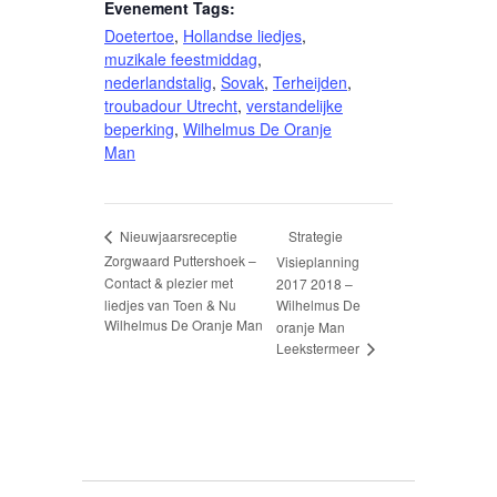
Evenement Tags:
Doetertoe
,
Hollandse liedjes
,
muzikale feestmiddag
,
nederlandstalig
,
Sovak
,
Terheijden
,
troubadour Utrecht
,
verstandelijke
beperking
,
Wilhelmus De Oranje
Man
Strategie
Nieuwjaarsreceptie
Zorgwaard Puttershoek –
Visieplanning
Contact & plezier met
2017 2018 –
liedjes van Toen & Nu
Wilhelmus De
Wilhelmus De Oranje Man
oranje Man
Leekstermeer