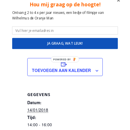
liedjes van Toen en nu!
Hou mij graag op de hoogte!
Veel ervaring, plezier, ruimte en
Ontvang 2 to 4 x per jaar nieuws, een liedje of filmpje van
geduld in de omgang met mensen
Wilhelmus de Oranje Man
met dementie, alzheimer,
verstandelijk beperking, lichamelijke
beperking.
JA GRAAG, WAT LEUK!
POWERED BY
TOEVOEGEN AAN KALENDER
GEGEVENS
Datum:
14/01/2018
Tijd:
14:00 - 16:00