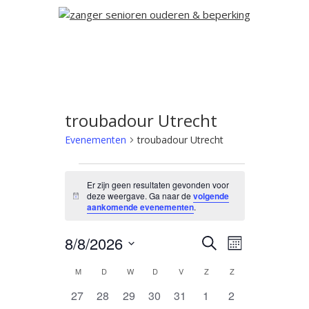
troubadour Utrecht
Evenementen
troubadour Utrecht
Er zijn geen resultaten gevonden voor
deze weergave. Ga naar de
volgende
Bericht
aankomende evenementen
.
Evenementen
Evenement
8/8/2026
ZOEKEN
MAAND
weergaven
Zoeken
Selecteer
Kalender
navigatie
M
D
W
D
V
Z
Z
en
een
van
datum.
weergeven
0
0
0
0
0
0
0
27
28
29
30
31
1
2