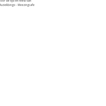
oor de tijd en feest van
 Muziekbingo - Meezingcafe