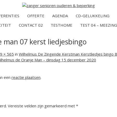
FERENTIES
OFFERTE
AGENDA
CD-GELUKKELING
CITEIT
CONTACT 02
TESTHOME
TEST 04 – MEEZING
 man 07 kerst liedjesbingo
9 × 565
in
Wilhelmus De Zingende Kerstman Kerstliedjes bingo
Wilhelmus de Oranje Man – dinsdag 15 december 2020
kan een
reactie plaatsen
.
erd.
Vereiste velden zijn gemarkeerd met
*