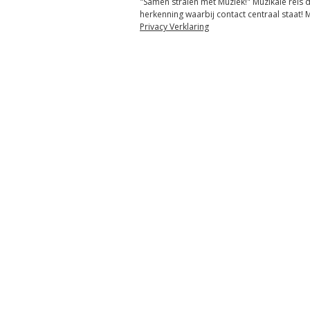
"Samen stralen met Muziek!" Muzikale reis d
herkenning waarbij contact centraal staat!
Privacy Verklaring