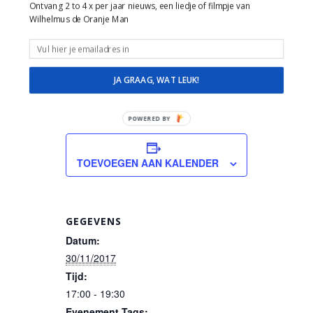
Ontvang 2 to 4 x per jaar nieuws, een liedje of filmpje van
Veel ervaring, plezier, ruimte en
Wilhelmus de Oranje Man
geduld in de omgang met mensen
met dementie, alzheimer,
verstandelijk beperking, lichamelijke
JA GRAAG, WAT LEUK!
beperking.
POWERED BY
TOEVOEGEN AAN KALENDER
GEGEVENS
Datum:
30/11/2017
Tijd:
17:00 - 19:30
Evenement Tags: