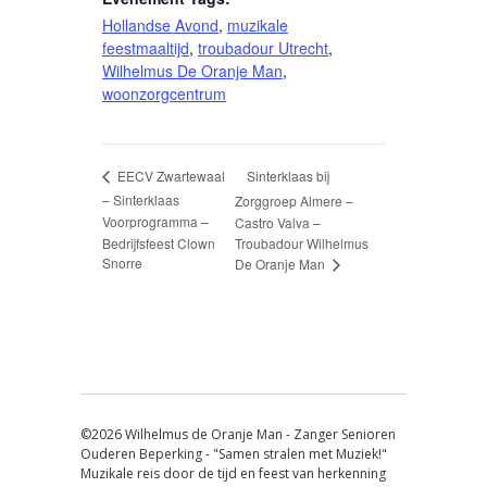
Hollandse Avond
,
muzikale
feestmaaltijd
,
troubadour Utrecht
,
Wilhelmus De Oranje Man
,
woonzorgcentrum
Sinterklaas bij
EECV Zwartewaal
– Sinterklaas
Zorggroep Almere –
Voorprogramma –
Castro Valva –
Bedrijfsfeest Clown
Troubadour Wilhelmus
Snorre
De Oranje Man
©2026 Wilhelmus de Oranje Man - Zanger Senioren
Ouderen Beperking - "Samen stralen met Muziek!"
Muzikale reis door de tijd en feest van herkenning