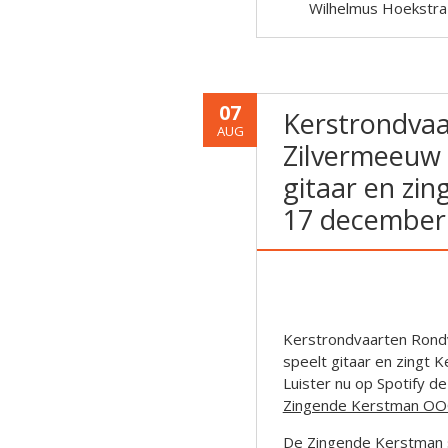
Wilhelmus Hoekstra
07
Kerstrondva
AUG
Zilvermeeuw 
gitaar en zin
17 december
Kerstrondvaarten Rond
speelt gitaar en zingt 
Luister nu op Spotify d
Zingende Kerstman OOO 
De Zingende Kerstman s