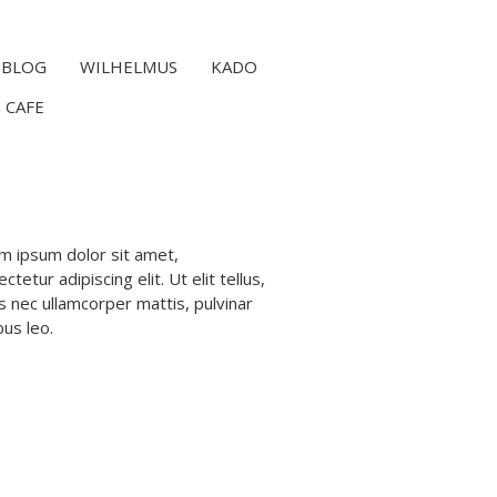
BLOG
WILHELMUS
KADO
 CAFE
m ipsum dolor sit amet,
ctetur adipiscing elit. Ut elit tellus,
s nec ullamcorper mattis, pulvinar
bus leo.