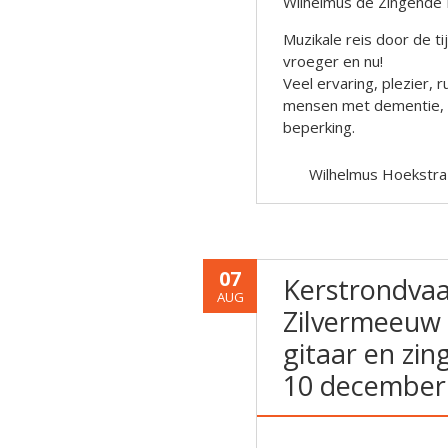
Wilhelmus de Zingende 
Muzikale reis door de t
vroeger en nu!
Veel ervaring, plezier,
mensen met dementie, al
beperking.
Wilhelmus Hoekstra
07
Kerstrondva
AUG
Zilvermeeuw 
gitaar en zin
10 december