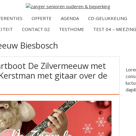
FERENTIES
OFFERTE
AGENDA
CD-GELUKKELING
CITEIT
CONTACT 02
TESTHOME
TEST 04 – MEEZING
eeuw Biesbosch
artboot De Zilvermeeuw met
Lore
Kerstman met gitaar over de
conse
luctu
dapi