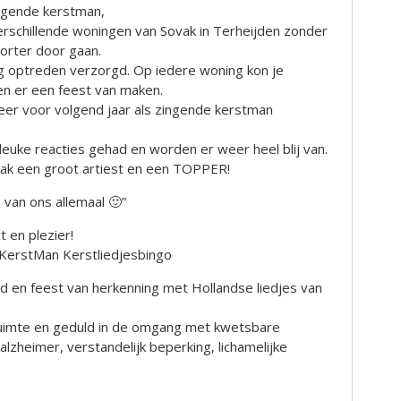
ngende kerstman,
verschillende woningen van Sovak in Terheijden zonder
orter door gaan.
ig optreden verzorgd. Op iedere woning kon je
en er een feest van maken.
weer voor volgend jaar als zingende kerstman
leuke reacties gehad en worden er weer heel blij van.
vak een groot artiest en een TOPPER!
 van ons allemaal 🙂”
 en plezier!
KerstMan Kerstliedjesbingo
ijd en feest van herkenning met Hollandse liedjes van
 ruimte en geduld in de omgang met kwetsbare
zheimer, verstandelijk beperking, lichamelijke