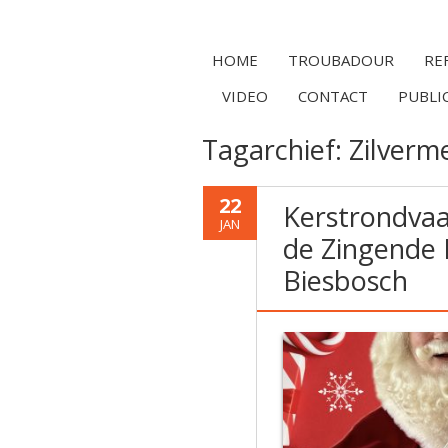
HOME
TROUBADOUR
RE
VIDEO
CONTACT
PUBLI
Tagarchief:
Zilverm
22
Kerstrondva
JAN
de Zingende 
Biesbosch