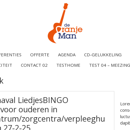
FERENTIES
OFFERTE
AGENDA
CD-GELUKKELING
CITEIT
CONTACT 02
TESTHOME
TEST 04 – MEEZING
k
naval LiedjesBINGO
Lore
voor ouderen in
conse
trum/zorgcentra/verpleeghu
luctu
dapi
n 27-2-25