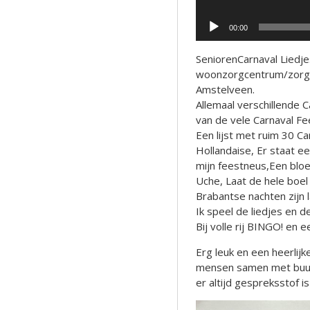
00:00
SeniorenCarnaval Liedj
woonzorgcentrum/zorgc
Amstelveen.
Allemaal verschillende 
van de vele Carnaval F
Een lijst met ruim 30 Car
Hollandaise, Er staat e
mijn feestneus,Een blo
Uche, Laat de hele boel
Brabantse nachten zijn l
Ik speel de liedjes en 
Bij volle rij BINGO! en ee
Erg leuk en een heerli
mensen samen met buurv
er altijd gespreksstof i