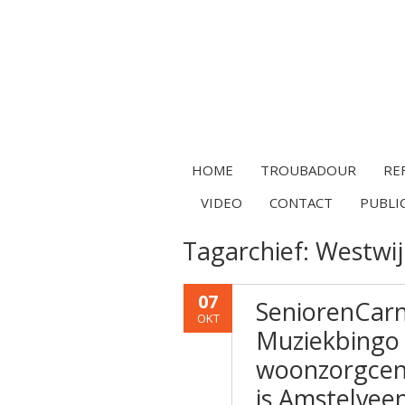
HOME
TROUBADOUR
RE
VIDEO
CONTACT
PUBLI
Tagarchief:
Westwij
07
SeniorenCar
OKT
Muziekbingo 
woonzorgcen
is Amstelvee