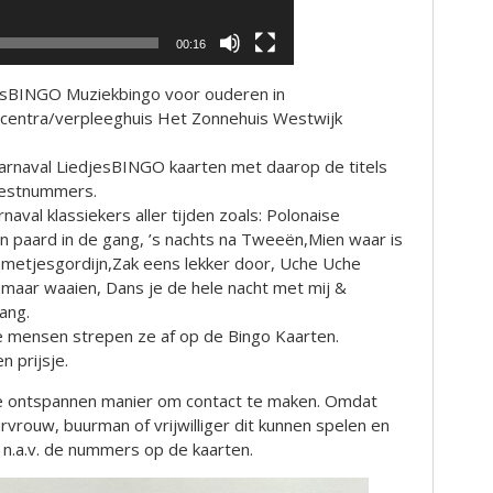
00:16
esBINGO Muziekbingo voor ouderen in
entra/verpleeghuis Het Zonnehuis Westwijk
Carnaval LiedjesBINGO kaarten met daarop de titels
eestnummers.
naval klassiekers aller tijden zoals: Polonaise
en paard in de gang, ’s nachts na Tweeën,Mien waar is
emetjesgordijn,Zak eens lekker door, Uche Uche
 maar waaien, Dans je de hele nacht met mij &
ang.
de mensen strepen ze af op de Bingo Kaarten.
n prijsje.
jke ontspannen manier om contact te maken. Omdat
rouw, buurman of vrijwilliger dit kunnen spelen en
s n.a.v. de nummers op de kaarten.