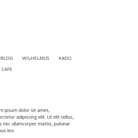
BLOG
WILHELMUS
KADO
 CAFE
m ipsum dolor sit amet,
ctetur adipiscing elit. Ut elit tellus,
s nec ullamcorper mattis, pulvinar
bus leo.