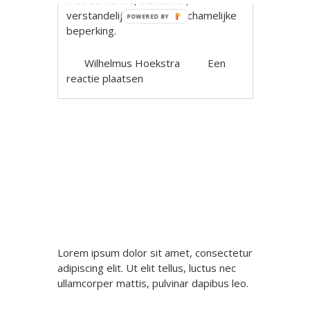
met dementie, alzheimer,
verstandelijk beperking, lichamelijke
POWERED BY
beperking.
Wilhelmus Hoekstra
Een
reactie plaatsen
Berichtnavigatie
Lorem ipsum dolor sit amet, consectetur
adipiscing elit. Ut elit tellus, luctus nec
ullamcorper mattis, pulvinar dapibus leo.