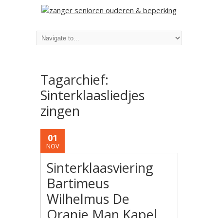
Tagarchief:
Sinterklaasliedjes
zingen
01
NOV
Sinterklaasviering
Bartimeus
Wilhelmus De
Oranje Man Kapel