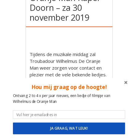
Doorn – za 30
november 2019
Tijdens de muzikale middag zal
Troubadour Wilhelmus De Oranje
Man weer zorgen voor contact en
plezier met de vele bekende liedjes.
Maak met liedjes contact en plezier!
Hou mij graag op de hoogte!
Wilhelmus de Oranje Man
Ontvang 2 to 4 x per jaar nieuws, een liedje of filmpje van
Wilhelmus de Oranje Man
Muzikale reis door de tijd en feest
van herkenning met Hollandse
liedjes van Toen en nu!
Veel ervaring, plezier, ruimte en
JA GRAAG, WAT LEUK!
geduld in de omgang met mensen