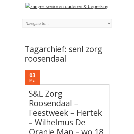
Tagarchief:
senl zorg
roosendaal
03
MEI
S&L Zorg
Roosendaal –
Feestweek – Hertek
– Wilhelmus De
Oranje Man – wo 18