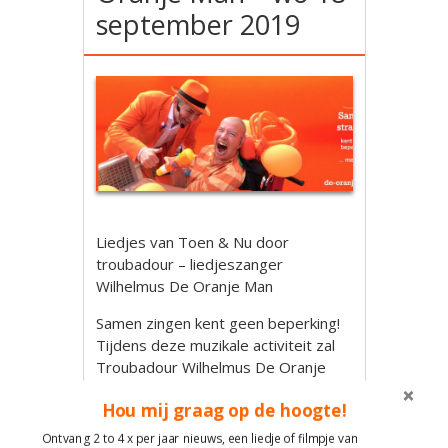
september 2019
Liedjes van Toen & Nu door
troubadour – liedjeszanger
Wilhelmus De Oranje Man
Samen zingen kent geen beperking!
Tijdens deze muzikale activiteit zal
Troubadour Wilhelmus De Oranje
Man weer zorgen voor contact en
Hou mij graag op de hoogte!
plezier door het zingen en spelen
van de vele bekende liedjes
Ontvang 2 to 4 x per jaar nieuws, een liedje of filmpje van