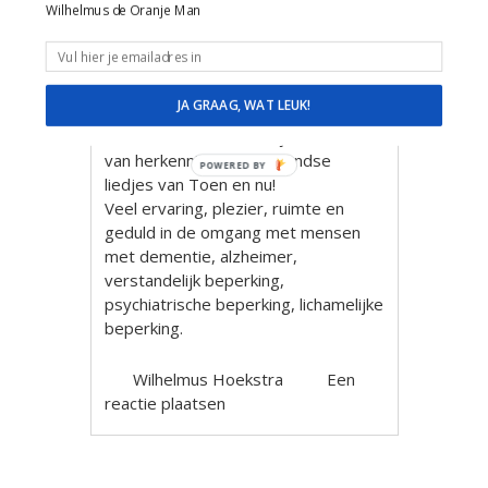
afgestemd op de bewoners,
Wilhelmus de Oranje Man
cliënten, personeel en familie.
Maak met liedjes contact en plezier!
Wilhelmus de Oranje Man
JA GRAAG, WAT LEUK!
Muzikale reis door de tijd en feest
van herkenning met Hollandse
POWERED BY
liedjes van Toen en nu!
Veel ervaring, plezier, ruimte en
geduld in de omgang met mensen
met dementie, alzheimer,
verstandelijk beperking,
psychiatrische beperking, lichamelijke
beperking.
Wilhelmus Hoekstra
Een
reactie plaatsen