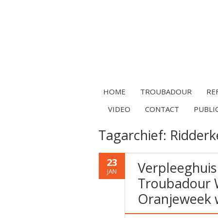
HOME
TROUBADOUR
RE
VIDEO
CONTACT
PUBLI
Tagarchief:
Ridderk
23
Verpleeghuis
JAN
Troubadour 
Oranjeweek w