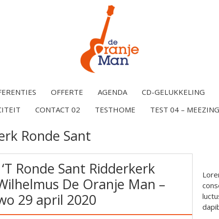
FERENTIES
OFFERTE
AGENDA
CD-GELUKKELING
CITEIT
CONTACT 02
TESTHOME
TEST 04 – MEEZING
erk Ronde Sant
 ‘T Ronde Sant Ridderkerk
Lore
Wilhelmus De Oranje Man –
conse
o 29 april 2020
luctu
dapi