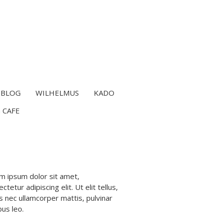
BLOG
WILHELMUS
KADO
 CAFE
m ipsum dolor sit amet,
ctetur adipiscing elit. Ut elit tellus,
s nec ullamcorper mattis, pulvinar
bus leo.