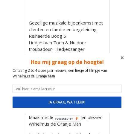
Gezellige muzikale bijeenkomst met
clienten en familie en begeleiding
Reinaerde Boog 5
Liedjes van Toen & Nu door
troubadour – liedjeszanger
Wilhelmus De Oranje Man
Hou mij graag op de hoogte!
Tijdens deze muzikale activiteit zal
Ontvang 2 to 4 x per jaar nieuws, een liedje of filmpje van
Troubadour Wilhelmus De Oranje
Wilhelmus de Oranje Man
Man weer zorgen voor contact en
plezier door het zingen en spelen
van de vele bekende liedjes
afgestemd op het aanwezige
JA GRAAG, WAT LEUK!
publiek.
Maak met liedjes contact en plezier!
POWERED BY
Wilhelmus de Oranje Man