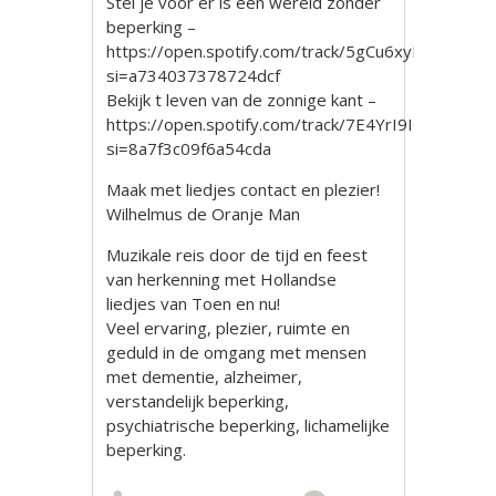
Stel je voor er is een wereld zonder
beperking –
https://open.spotify.com/track/5gCu6xyHPYEjOv
si=a734037378724dcf
Bekijk t leven van de zonnige kant –
https://open.spotify.com/track/7E4YrI9IGinyYY0lv
si=8a7f3c09f6a54cda
Maak met liedjes contact en plezier!
Wilhelmus de Oranje Man
Muzikale reis door de tijd en feest
van herkenning met Hollandse
liedjes van Toen en nu!
Veel ervaring, plezier, ruimte en
geduld in de omgang met mensen
met dementie, alzheimer,
verstandelijk beperking,
psychiatrische beperking, lichamelijke
beperking.