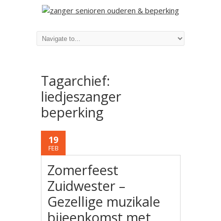
Tagarchief:
liedjeszanger
beperking
19
FEB
Zomerfeest
Zuidwester –
Gezellige muzikale
bijeenkomst met