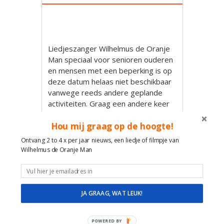
Liedjeszanger Wilhelmus de Oranje
Man speciaal voor senioren ouderen
en mensen met een beperking is op
deze datum helaas niet beschikbaar
vanwege reeds andere geplande
activiteiten. Graag een andere keer
tot ziens! Wilhelmus
Hou mij graag op de hoogte!
Foto: Jons Jeronimus Utrecht
Fiets: Santos Travelmaster 3+
Ontvang 2 to 4 x per jaar nieuws, een liedje of filmpje van
Oranje
Wilhelmus de Oranje Man
Wilhelmus Hoekstra
Een
reactie plaatsen
JA GRAAG, WAT LEUK!
POWERED BY