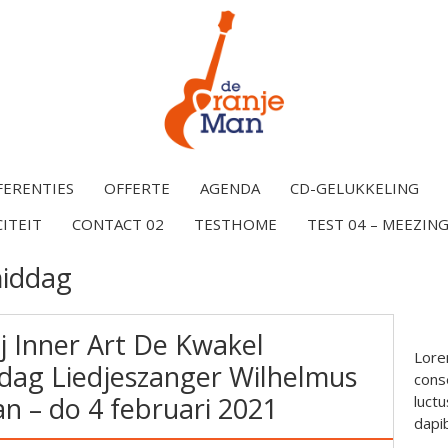
FERENTIES
OFFERTE
AGENDA
CD-GELUKKELING
CITEIT
CONTACT 02
TESTHOME
TEST 04 – MEEZING
middag
j Inner Art De Kwakel
Lore
dag Liedjeszanger Wilhelmus
conse
n – do 4 februari 2021
luctu
dapi