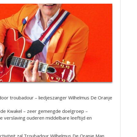
door troubadour – liedjeszanger Wilhelmus De Oranje
t de Kwakel – zeer gemengde doelgroep –
 verslaving ouderen middelbare leeftijd en
ctiviteit zal Troubadour Wilhelmus De Oranje Man