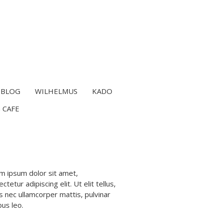
BLOG
WILHELMUS
KADO
 CAFE
m ipsum dolor sit amet,
ctetur adipiscing elit. Ut elit tellus,
s nec ullamcorper mattis, pulvinar
bus leo.