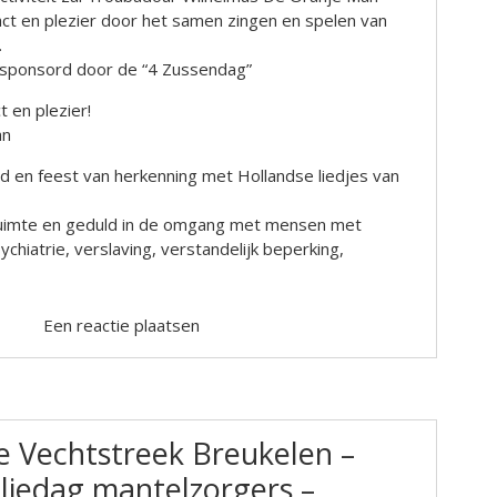
ct en plezier door het samen zingen en spelen van
.
esponsord door de “4 Zussendag”
 en plezier!
an
ijd en feest van herkenning met Hollandse liedjes van
, ruimte en geduld in de omgang met mensen met
chiatrie, verslaving, verstandelijk beperking,
Een reactie plaatsen
 Vechtstreek Breukelen –
iliedag mantelzorgers –