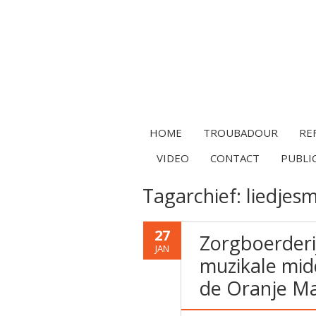
HOME
TROUBADOUR
RE
VIDEO
CONTACT
PUBLI
Tagarchief:
liedjes
27
Zorgboerderi
JAN
muzikale mid
de Oranje Ma