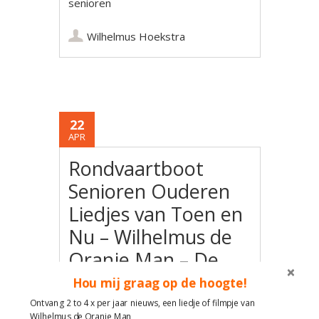
senioren
Wilhelmus Hoekstra
22
APR
Rondvaartboot
Senioren Ouderen
Liedjes van Toen en
Nu – Wilhelmus de
Oranje Man – De
Zilvermeeuw wo 23
Hou mij graag op de hoogte!
oktober 2024
Ontvang 2 to 4 x per jaar nieuws, een liedje of filmpje van
Wilhelmus de Oranje Man