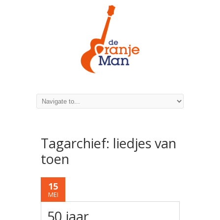
Tagarchief:
liedjes van
toen
15
MEI
50 jaar