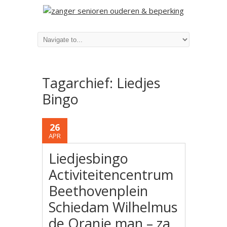
Tagarchief:
Liedjes
Bingo
26
APR
Liedjesbingo
Activiteitencentrum
Beethovenplein
Schiedam Wilhelmus
de Oranje man – za