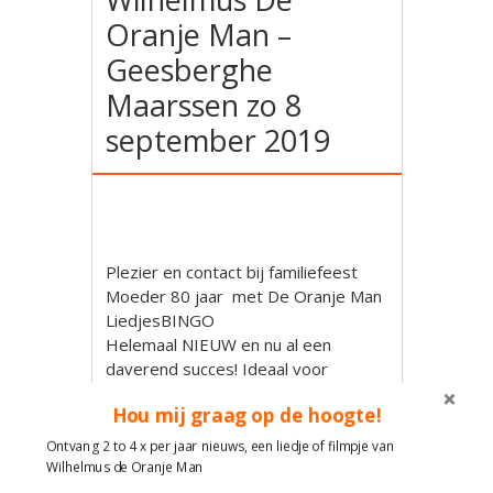
Oranje Man –
Geesberghe
Maarssen zo 8
september 2019
Plezier en contact bij familiefeest
Moeder 80 jaar met De Oranje Man
LiedjesBINGO
Helemaal NIEUW en nu al een
daverend succes! Ideaal voor
Jubileumfeest, Seniorenfeest, De
Hou mij graag op de hoogte!
Zonnebloem, Vrouwen van Nu en om
ouderen in de watten te leggen!
Ontvang 2 to 4 x per jaar nieuws, een liedje of filmpje van
Allemaal verschillende LiedjesBINGO
Wilhelmus de Oranje Man
kaarten met daarop de titels van