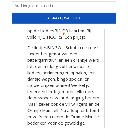
veel Nederlandstalige nummers en
een paar Engelstalige klassiekers.
Wilhelmus De Oranje Man speelt de
JA GRAAG, WAT LEUK!
liedjes en de mensen strepen ze af
op de LiedjesBINGO kaarten. Bij
volle rij BINGO! en een prijsje.
De liedjesBINGO – Schot in de roos!
Onder het genot van een
bittergarnituur, en een drankje werd
het een middag vol herkenbare
liedjes, herinneringen ophalen, een
dansje wagen, bingo spelen, en
mooie prijzen winnen! Werkelijk
iedereen heeft genoten! Allereerst
de bewoners want daar ging het om.
Maar zeker ook de vrijwilligers en de
Oranje Man zelf. Na afloop ontstond
er zelfs een rij om de Oranje Man te
bedanken voor de geweldige