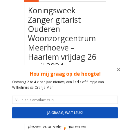
Koningsweek
Zanger gitarist
Ouderen
Woonzorgcentrum
Meerhoeve –
Haarlem vrijdag 26
april 2024
Hou mij graag op de hoogte!
Ontvang 2 to 4 x per jaar nieuws, een liedje of filmpje van
Wilhelmus de Oranje Man
Speciaal Koningsweek optreden.
Tijdens deze muzikale activiteit zal
JA GRAAG, WAT LEUK!
Troubadour Wilhelmus De Oranje
Man weer zorgen voor contact en
plezier voor vele senioren en