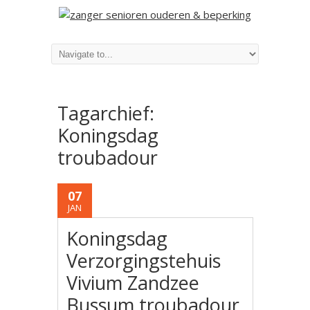
Tagarchief:
Koningsdag
troubadour
07
JAN
Koningsdag
Verzorgingstehuis
Vivium Zandzee
Bussum troubadour