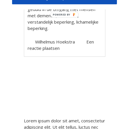
Veel ervaring, plezier, ruimte en
geduld in de omgang met mensen
met dementie, alzheimer,
POWERED BY
verstandelijk beperking, lichamelijke
beperking.
Wilhelmus Hoekstra
Een
reactie plaatsen
Berichtnavigatie
Lorem ipsum dolor sit amet, consectetur
adipiscing elit. Ut elit tellus, luctus nec