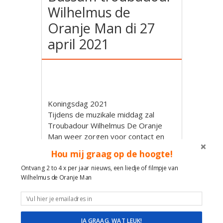
Wilhelmus de
Oranje Man di 27
april 2021
Koningsdag 2021
Tijdens de muzikale middag zal
Troubadour Wilhelmus De Oranje
Man weer zorgen voor contact en
plezier met de vele bekende liedjes.
Hou mij graag op de hoogte!
Maak met liedjes contact en plezier!
Ontvang 2 to 4 x per jaar nieuws, een liedje of filmpje van
Wilhelmus de Oranje Man
Wilhelmus de Oranje Man
Muzikale reis door de tijd en feest
van herkenning met Hollandse
liedjes van Toen en nu!
JA GRAAG, WAT LEUK!