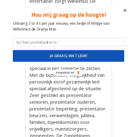
entertainer zorgt Wilhelmus De
Oranje Man op kleurrijke en muzikale
Hou mij graag op de hoogte!
wijze voor de verbinding op uw
evenement. Presenteren voor
Ontvang 2 to 4 x per jaar nieuws, een liedje of filmpje van
groepen van de meest
Wilhelmus de Oranje Man
uiteenlopende samenstellingen en
dan de sfeer scheppen dat mensen
zich vrij voelen en onbevangen
meedoen. Met ruimte voor
JA GRAAG, WAT LEUK!
persoonlijk contact en mensen
speciaal in het zonnetje te zetten.
POWERED BY
Met de bijzondere mogelijkheid van
persoonlijk en/of gezamenlijk lied
speciaal afgestemd op de situatie.
Zeer geschikt als presentator
senioren, presentator ouderen,
presentator beperking, presentator
beurzen, verwendagen, jubilea,
families, bijeenkomsten voor
vrijwilligers, mantelzorgers,
gemeenten, De Zonnebloem,