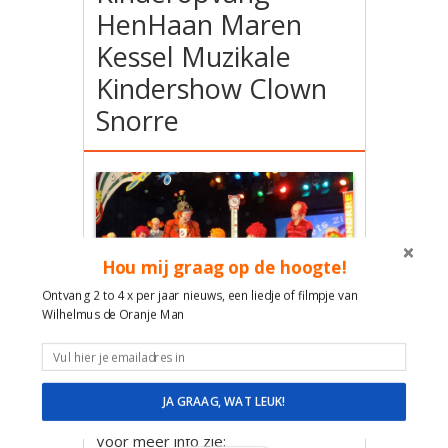
HenHaan Maren
Kessel Muzikale
Kindershow Clown
Snorre
Hou mij graag op de hoogte!
Ontvang 2 to 4 x per jaar nieuws, een liedje of filmpje van
Wilhelmus de Oranje Man
Muzikale Clown Snorre
Liedjesprogramma & clownacts
speciaal afgestemd op de kleinere
JA GRAAG, WAT LEUK!
kinderen en hun ouders.
Voor meer info zie: