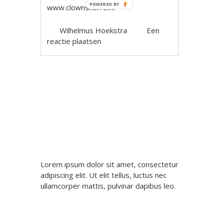
POWERED BY
www.clownsnorre.nl
Wilhelmus Hoekstra
Een
reactie plaatsen
Berichtnavigatie
Lorem ipsum dolor sit amet, consectetur
adipiscing elit. Ut elit tellus, luctus nec
ullamcorper mattis, pulvinar dapibus leo.