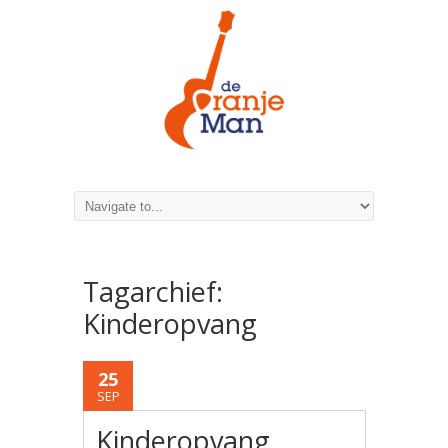
Tagarchief:
Kinderopvang
25
SEP
Kinderopvang