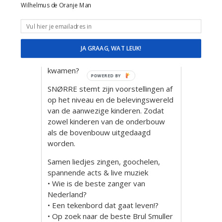
oud kunnen zich uitleven, uit volle
Wilhelmus de Oranje Man
borst meezingen met de div. liedjes,
meedoen met de verschillende acts
en zich na afloop nog steeds
afvragen waar die brandende
JA GRAAG, WAT LEUK!
spekjes nou ineens vandaan
kwamen?
POWERED BY
SNØRRE stemt zijn voorstellingen af
op het niveau en de belevingswereld
van de aanwezige kinderen. Zodat
zowel kinderen van de onderbouw
als de bovenbouw uitgedaagd
worden.
Samen liedjes zingen, goochelen,
spannende acts & live muziek
• Wie is de beste zanger van
Nederland?
• Een tekenbord dat gaat leven!?
• Op zoek naar de beste Brul Smuller