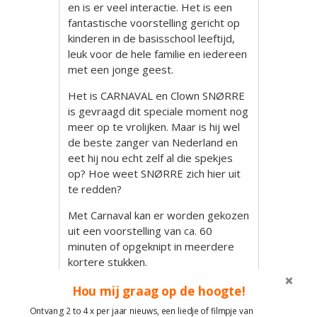
en is er veel interactie. Het is een
fantastische voorstelling gericht op
kinderen in de basisschool leeftijd,
leuk voor de hele familie en iedereen
met een jonge geest.
Het is CARNAVAL en Clown SNØRRE
is gevraagd dit speciale moment nog
meer op te vrolijken. Maar is hij wel
de beste zanger van Nederland en
eet hij nou echt zelf al die spekjes
op? Hoe weet SNØRRE zich hier uit
te redden?
Met Carnaval kan er worden gekozen
uit een voorstelling van ca. 60
minuten of opgeknipt in meerdere
kortere stukken.
De tijd vliegt voorbij met dit lekker,
Hou mij graag op de hoogte!
leuk & gek muzikaal
kinderprogramma. Zowel jong als
Ontvang 2 to 4 x per jaar nieuws, een liedje of filmpje van