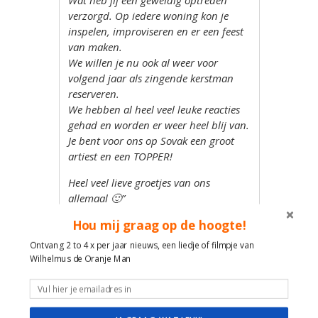
Wat heb jij een geweldig optreden
verzorgd. Op iedere woning kon je
inspelen, improviseren en er een feest
van maken.
We willen je nu ook al weer voor
volgend jaar als zingende kerstman
reserveren.
We hebben al heel veel leuke reacties
gehad en worden er weer heel blij van.
Je bent voor ons op Sovak een groot
artiest en een TOPPER!
Heel veel lieve groetjes van ons
allemaal 🙂”
Hou mij graag op de hoogte!
Wilhelmus de zingende Kerstman
Prettige feestdagen en een gelukkig
Ontvang 2 to 4 x per jaar nieuws, een liedje of filmpje van
nieuwjaar! I’m dreaming of a white
Wilhelmus de Oranje Man
Christmas & Jingle Bells
Pas goed op jezelf en de mensen
om je heen en alle goeds voor 2021!