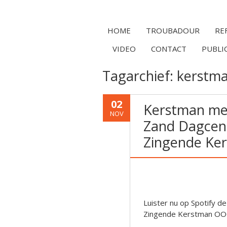
HOME
TROUBADOUR
RE
VIDEO
CONTACT
PUBLI
Tagarchief:
kerstma
02
Kerstman met 
NOV
Zand Dagcent
Zingende Ker
Luister nu op Spotify d
Zingende Kerstman OOO 