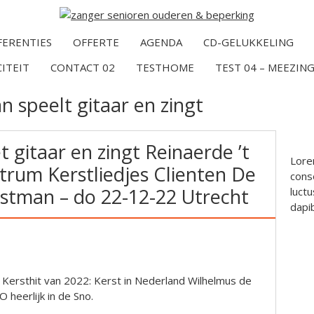
FERENTIES
OFFERTE
AGENDA
CD-GELUKKELING
CITEIT
CONTACT 02
TESTHOME
TEST 04 – MEEZING
n speelt gitaar en zingt
gitaar en zingt Reinaerde ’t
Lore
rum Kerstliedjes Clienten De
conse
stman – do 22-12-22 Utrecht
luctu
dapi
e Kersthit van 2022: Kerst in Nederland Wilhelmus de
heerlijk in de Sno.