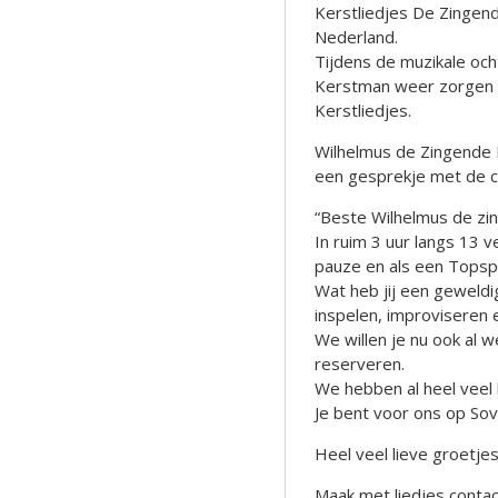
Kerstliedjes De Zingende
Nederland.
Tijdens de muzikale oc
Kerstman weer zorgen v
Kerstliedjes.
Wilhelmus de Zingende 
een gesprekje met de cl
“Beste Wilhelmus de zi
In ruim 3 uur langs 13 
pauze en als een Topsp
Wat heb jij een geweld
inspelen, improviseren 
We willen je nu ook al 
reserveren.
We hebben al heel veel 
Je bent voor ons op So
Heel veel lieve groetjes
Maak met liedjes contact