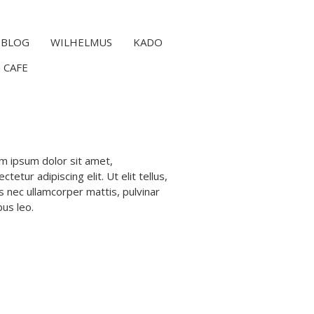
BLOG
WILHELMUS
KADO
 CAFE
m ipsum dolor sit amet,
ctetur adipiscing elit. Ut elit tellus,
s nec ullamcorper mattis, pulvinar
bus leo.