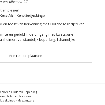
an ons allemaal 🙂”
 en plezier!
KerstMan Kerstliedjesbingo
ijd en feest van herkenning met Hollandse liedjes van
 ruimte en geduld in de omgang met kwetsbare
zheimer, verstandelijk beperking, lichamelijke
Een reactie plaatsen
enioren Ouderen Beperking -
oor de tijd en feest van
 Muziekbingo - Meezingcafe