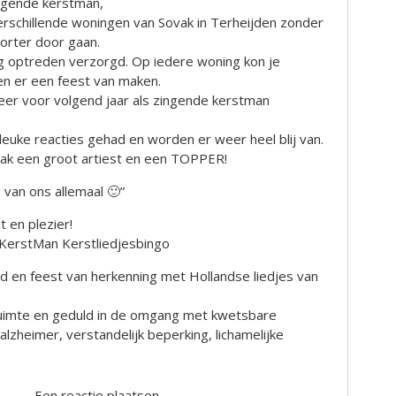
ngende kerstman,
verschillende woningen van Sovak in Terheijden zonder
orter door gaan.
ig optreden verzorgd. Op iedere woning kon je
en er een feest van maken.
weer voor volgend jaar als zingende kerstman
leuke reacties gehad en worden er weer heel blij van.
vak een groot artiest en een TOPPER!
 van ons allemaal 🙂”
 en plezier!
KerstMan Kerstliedjesbingo
ijd en feest van herkenning met Hollandse liedjes van
 ruimte en geduld in de omgang met kwetsbare
zheimer, verstandelijk beperking, lichamelijke
Een reactie plaatsen