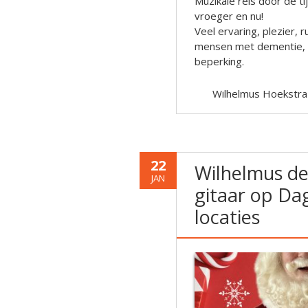
Muzikale reis door de t
vroeger en nu!
Veel ervaring, plezier,
mensen met dementie, al
beperking.
Wilhelmus Hoekstra
22
Wilhelmus d
JAN
gitaar op Da
locaties