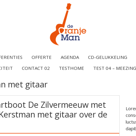
FERENTIES
OFFERTE
AGENDA
CD-GELUKKELING
CITEIT
CONTACT 02
TESTHOME
TEST 04 – MEEZING
n met gitaar
artboot De Zilvermeeuw met
Lore
Kerstman met gitaar over de
conse
luctu
dapi