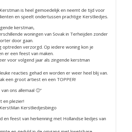
Kerstman is heel gemoedelijk en neemt de tijd voor
ienten en speelt ondertussen prachtige Kerstliedjes.
ngende kerstman,
verschillende woningen van Sovak in Terheijden zonder
orter door gaan.
ig optreden verzorgd. Op iedere woning kon je
en er een feest van maken.
weer voor volgend jaar als zingende kerstman
leuke reacties gehad en worden er weer heel blij van.
vak een groot artiest en een TOPPER!
 van ons allemaal 🙂”
 en plezier!
KerstMan Kerstliedjesbingo
ijd en feest van herkenning met Hollandse liedjes van
 ruimte en geduld in de omgang met kwetsbare