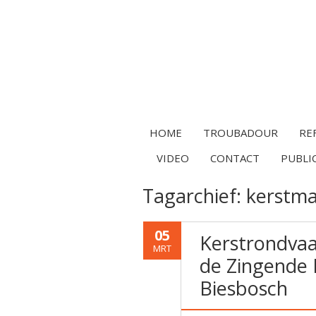
HOME
TROUBADOUR
RE
VIDEO
CONTACT
PUBLI
Tagarchief:
kerstma
05
Kerstrondva
MRT
de Zingende 
Biesbosch