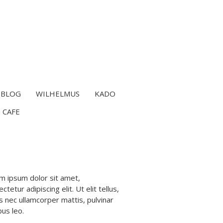
BLOG
WILHELMUS
KADO
 CAFE
m ipsum dolor sit amet,
ctetur adipiscing elit. Ut elit tellus,
s nec ullamcorper mattis, pulvinar
bus leo.