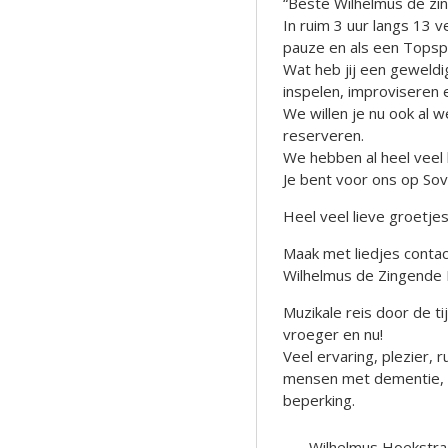
“Beste Wilhelmus de zi
In ruim 3 uur langs 13 
pauze en als een Topsp
Wat heb jij een geweld
inspelen, improviseren 
We willen je nu ook al 
reserveren.
We hebben al heel veel 
Je bent voor ons op So
Heel veel lieve groetjes
Maak met liedjes contact
Wilhelmus de Zingende 
Muzikale reis door de t
vroeger en nu!
Veel ervaring, plezier,
mensen met dementie, al
beperking.
Wilhelmus Hoekstra