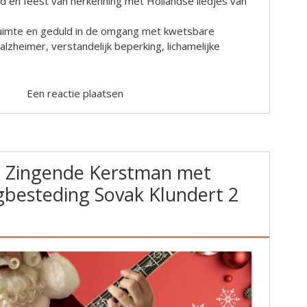
ijd en feest van herkenning met Hollandse liedjes van
 ruimte en geduld in de omgang met kwetsbare
zheimer, verstandelijk beperking, lichamelijke
Een reactie plaatsen
e Zingende Kerstman met
gbesteding Sovak Klundert 2