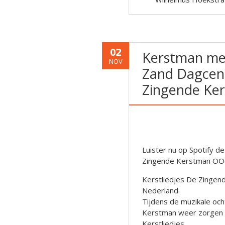
02
Kerstman met 
NOV
Zand Dagcent
Zingende Ker
Luister nu op Spotify d
Zingende Kerstman OOO 
Kerstliedjes De Zingende
Nederland.
Tijdens de muzikale oc
Kerstman weer zorgen v
Kerstliedjes.