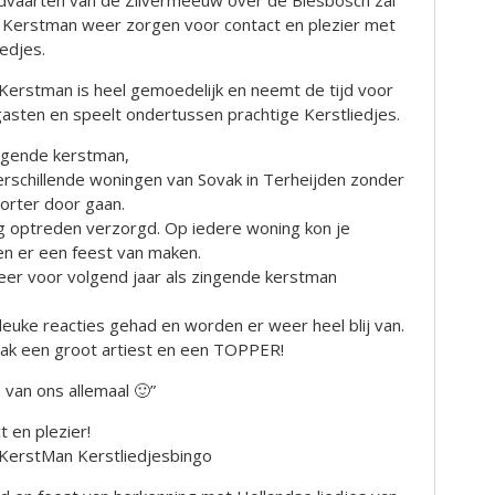
ndvaarten van de Zilvermeeuw over de Biesbosch zal
 Kerstman weer zorgen voor contact en plezier met
edjes.
Kerstman is heel gemoedelijk en neemt de tijd voor
asten en speelt ondertussen prachtige Kerstliedjes.
ngende kerstman,
verschillende woningen van Sovak in Terheijden zonder
orter door gaan.
ig optreden verzorgd. Op iedere woning kon je
en er een feest van maken.
weer voor volgend jaar als zingende kerstman
leuke reacties gehad en worden er weer heel blij van.
vak een groot artiest en een TOPPER!
 van ons allemaal 🙂”
 en plezier!
KerstMan Kerstliedjesbingo