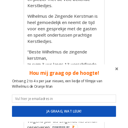
Kerstliedjes.
Wilhelmus de Zingende Kerstman is
heel gemoedelijk en neemt de tijd
voor een gesprekje met de gasten
en speelt ondertussen prachtige
Kerstliedjes.
“Beste Wilhelmus de zingende
kerstman,
In ruim 3 uur langs 13 verschillende
woningen van Sovak in Terheijden
Hou mij graag op de hoogte!
zonder pauze en als een Topsporter
Ontvang 2 to 4 x per jaar nieuws, een liedje of filmpje van
door gaan.
Wilhelmus de Oranje Man
Wat heb jij een geweldig optreden
verzorgd. Op iedere woning kon je
inspelen, improviseren en er een
feest van maken.
JA GRAAG, WAT LEUK!
We willen je nu ook al weer voor
volgend jaar als zingende kerstman
reserveren.
POWERED BY