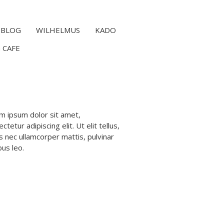
BLOG
WILHELMUS
KADO
 CAFE
m ipsum dolor sit amet,
ctetur adipiscing elit. Ut elit tellus,
s nec ullamcorper mattis, pulvinar
bus leo.