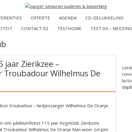
FERENTIES
OFFERTE
AGENDA
CD-GELUKKELING
CITEIT
CONTACT 02
TESTHOME
TEST 04 – MEEZING
ub
 jaar Zierikzee –
Lore
r Troubadour Wilhelmus De
conse
luctu
dapi
door troubadour – liedjeszanger Wilhelmus De Oranje
er ivm jubileumfeest 115 jaar Kegelclub Zierikzee.
 zal Troubadour Wilhelmus De Oranje Man weer zorgen