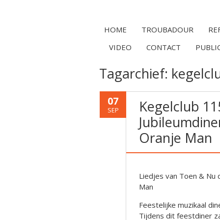
HOME
TROUBADOUR
RE
VIDEO
CONTACT
PUBLI
Tagarchief:
kegelcl
07
Kegelclub 115
SEP
Jubileumdine
Oranje Man
Liedjes van Toen & Nu 
Man
Feestelijke muzikaal din
Tijdens dit feestdiner