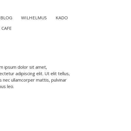
BLOG
WILHELMUS
KADO
 CAFE
m ipsum dolor sit amet,
ctetur adipiscing elit. Ut elit tellus,
s nec ullamcorper mattis, pulvinar
bus leo.