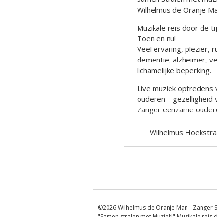
Wilhelmus de Oranje M
Muzikale reis door de t
Toen en nu!
Veel ervaring, plezier
dementie, alzheimer, ve
lichamelijke beperking.
Live muziek optredens 
ouderen – gezelligheid
Zanger eenzame oudere
Wilhelmus Hoekstra
Berichtnavigatie
©2026 Wilhelmus de Oranje Man - Zanger S
"Samen stralen met Muziek!" Muzikale reis d