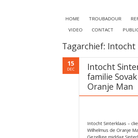
HOME
TROUBADOUR
RE
VIDEO
CONTACT
PUBLI
Tagarchief:
Intocht
15
Intocht Sinte
DEC
familie Sova
Oranje Man
Intocht Sinterklaas – cl
Wilhelmus de Oranje M
Gezellige middag Sinte