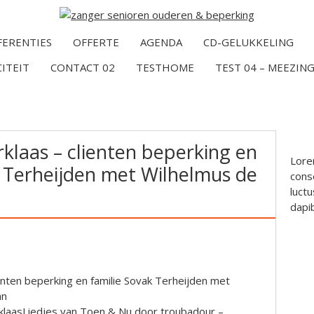
FERENTIES
OFFERTE
AGENDA
CD-GELUKKELING
CITEIT
CONTACT 02
TESTHOME
TEST 04 – MEEZING
rklaas – clienten beperking en
Lore
k Terheijden met Wilhelmus de
conse
luctu
dapi
ienten beperking en familie Sovak Terheijden met
an
rklaasLiedjes van Toen & Nu door troubadour –