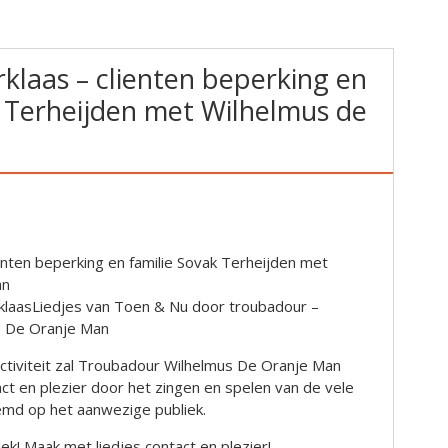
rklaas – clienten beperking en
k Terheijden met Wilhelmus de
ienten beperking en familie Sovak Terheijden met
an
rklaasLiedjes van Toen & Nu door troubadour –
s De Oranje Man
ctiviteit zal Troubadour Wilhelmus De Oranje Man
t en plezier door het zingen en spelen van de vele
emd op het aanwezige publiek.
k! Maak met liedjes contact en plezier!