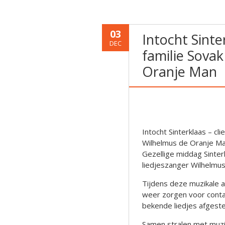
03
Intocht Sinte
DEC
familie Sova
Oranje Man
Intocht Sinterklaas – cl
Wilhelmus de Oranje M
Gezellige middag Sinte
liedjeszanger Wilhelmu
Tijdens deze muzikale a
weer zorgen voor contac
bekende liedjes afgest
Samen stralen met muzie