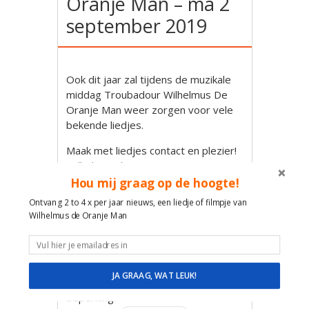
Oranje Man – ma 2
september 2019
Ook dit jaar zal tijdens de muzikale
middag Troubadour Wilhelmus De
Oranje Man weer zorgen voor vele
bekende liedjes.
Maak met liedjes contact en plezier!
Wilhelmus de Oranje Man
Hou mij graag op de hoogte!
Muzikale reis door de tijd en feest
Ontvang 2 to 4 x per jaar nieuws, een liedje of filmpje van
van herkenning met Hollandse
Wilhelmus de Oranje Man
liedjes van Toen en nu!
Veel ervaring, plezier, ruimte en
geduld in de omgang met mensen
met dementie, alzheimer,
JA GRAAG, WAT LEUK!
verstandelijk beperking, lichamelijke
beperking.