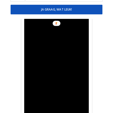
Birthday-7068462651650607106?
is_from_webapp=1&sender_device=pc
JA GRAAG, WAT LEUK!
Videoclip Youtube