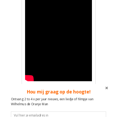
Zie filmpjes TikTok met
Hou mij graag op de hoogte!
verjaardagsfilmpjes gebruik makend
Ontvang 2 to 4 x per jaar nieuws, een liedje of filmpje van
van de Engelstalige versie
Wilhelmus de Oranje Man
https://www.tiktok.com/music/Hip-
Hip-Hooray-It’s-Your-Happy-