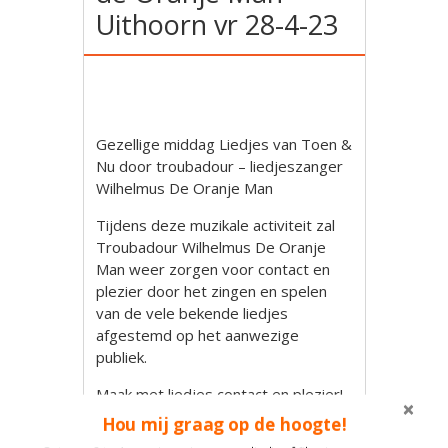
Uithoorn vr 28-4-23
Gezellige middag Liedjes van Toen &
Nu door troubadour – liedjeszanger
Wilhelmus De Oranje Man
Tijdens deze muzikale activiteit zal
Troubadour Wilhelmus De Oranje
Man weer zorgen voor contact en
plezier door het zingen en spelen
van de vele bekende liedjes
afgestemd op het aanwezige
publiek.
Maak met liedjes contact en plezier!
Wilhelmus de Oranje Man
Hou mij graag op de hoogte!