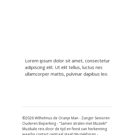
Berichtnavigatie
Lorem ipsum dolor sit amet, consectetur
adipiscing elit. Ut elit tellus, luctus nec
ullamcorper mattis, pulvinar dapibus leo.
©2026 Wilhelmus de Oranje Man - Zanger Senioren
Ouderen Beperking - "Samen stralen met Muziek!"
Muzikale reis door de tijd en feest van herkenning
waarbij contact centraal staat! Muziekbingo -