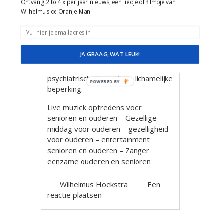
Muzikale reis door de tijd en feest
Ontvang 2 to 4 x per jaar nieuws, een liedje of filmpje van
Wilhelmus de Oranje Man
van herkenning met Hollandse
liedjes van Toen en nu!
Veel ervaring, plezier, ruimte en
geduld in de omgang met mensen
JA GRAAG, WAT LEUK!
met dementie, alzheimer,
verstandelijk beperking,
psychiatrische beperking, lichamelijke
POWERED BY
beperking.
Live muziek optredens voor
senioren en ouderen – Gezellige
middag voor ouderen – gezelligheid
voor ouderen – entertainment
senioren en ouderen – Zanger
eenzame ouderen en senioren
Wilhelmus Hoekstra
Een
reactie plaatsen