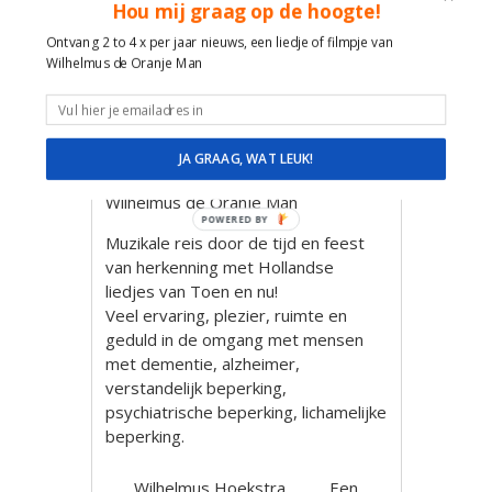
Hou mij graag op de hoogte!
Troubadour Wilhelmus De Oranje
Man weer zorgen voor contact en
Ontvang 2 to 4 x per jaar nieuws, een liedje of filmpje van
plezier door het zingen en spelen
Wilhelmus de Oranje Man
van de vele bekende liedjes
afgestemd op de bewoners,
cliënten, personeel en familie.
JA GRAAG, WAT LEUK!
Maak met liedjes contact en plezier!
Wilhelmus de Oranje Man
POWERED BY
Muzikale reis door de tijd en feest
van herkenning met Hollandse
liedjes van Toen en nu!
Veel ervaring, plezier, ruimte en
geduld in de omgang met mensen
met dementie, alzheimer,
verstandelijk beperking,
psychiatrische beperking, lichamelijke
beperking.
Wilhelmus Hoekstra
Een