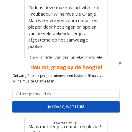
Tijdens deze muzikale activiteit zal
Troubadour Wilhelmus De Oranje
Man weer zorgen voor contact en
plezier door het zingen en spelen
van de vele bekende liedjes
afgestemd op het aanwezige
publiek.
Door middel van zijn unieke “mobiele
versterker” volledig draadloos met
Hou mij graag op de hoogte!
zenders is Wilhelmus direct
Ontvang 2 to 4 x per jaar nieuws, een liedje of filmpje van
speelklaar zonder snoeren waar
Wilhelmus de Oranje Man
mensen over kunnen struikelen.
Op deze manier kan hij in elke ruimte
tuin/ binnentuin / straat toch licht
versterkt optreden zodat zang en
JA GRAAG, WAT LEUK!
gitaar duidelijk overkomen maar niet
te hard.
POWERED BY
Maak met liedjes contact en plezier!