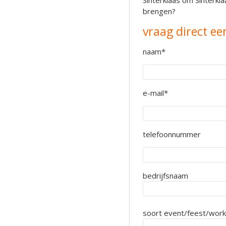
Sinterklaas om Sinterkla
brengen?
vraag direct ee
naam*
e-mail*
telefoonnummer
bedrijfsnaam
soort event/feest/wor