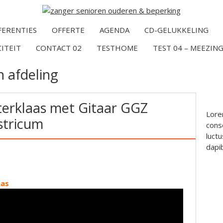
FERENTIES
OFFERTE
AGENDA
CD-GELUKKELING
CITEIT
CONTACT 02
TESTHOME
TEST 04 – MEEZING
n afdeling
terklaas met Gitaar GGZ
Lore
stricum
conse
luctu
dapi
aas