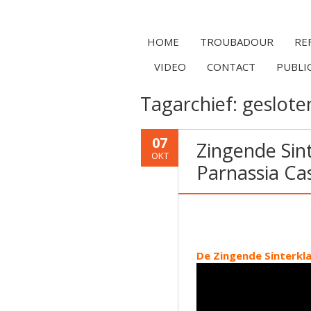
HOME
TROUBADOUR
RE
VIDEO
CONTACT
PUBLI
Tagarchief:
geslote
07
Zingende Sin
OKT
Parnassia Ca
De Zingende Sinterkl