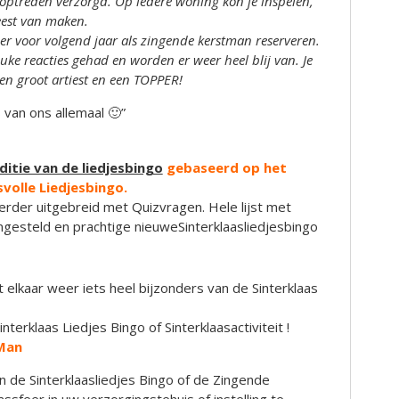
 optreden verzorgd. Op iedere woning kon je inspelen,
eest van maken.
eer voor volgend jaar als zingende kerstman reserveren.
uke reacties gehad en worden er weer heel blij van. Je
en groot artiest en een TOPPER!
 van ons allemaal 🙂”
ditie van de liedjesbingo
gebaseerd op het
volle Liedjesbingo.
verder uitgebreid met Quizvragen. Hele lijst met
ngesteld en prachtige nieuweSinterklaasliedjesbingo
et elkaar weer iets heel bijzonders van de Sinterklaas
nterklaas Liedjes Bingo of Sinterklaasactiviteit !
Man
n de Sinterklaasliedjes Bingo of de Zingende