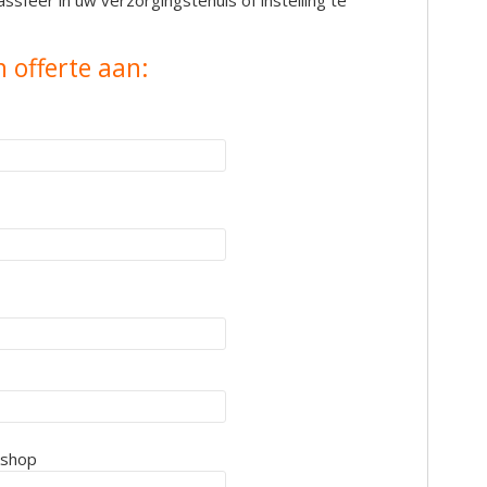
assfeer in uw verzorgingstehuis of instelling te
n offerte aan:
kshop