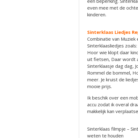
een beperking. Sinterkla
even mee met de ochte
kinderen.
Sinterklaas Liedjes R
Combinatie van Muziek 
Sinterklaasliedjes zoals:
Hoor wie klopt daar kin
uit fietsen, Daar wordt
Sinterklaasje dag dag, J
Rommel de bommel, Hoor
meer. Je kruist de liedj
mooie prijs.
Ik beschik over een mob
accu zodat ik overal dr
makkelijk kan verplaatse
Sinterklaas filmpje – Sin
weten te houden