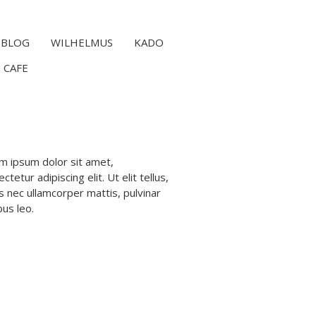
BLOG
WILHELMUS
KADO
 CAFE
m ipsum dolor sit amet,
ctetur adipiscing elit. Ut elit tellus,
s nec ullamcorper mattis, pulvinar
bus leo.