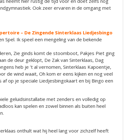
as neemt hier rustig de tijd voor en doet zelfs nog
ndgymnastiek. Ook zeer ervaren in de omgang met
epertoire – De Zingende Sinterklaas Liedjesbingo
en Spel. Ik speel een mengeling van de bekende
deren, Zie ginds komt de stoomboot, Pakjes Piet ging
 aan de deur geklopt, De Zak van Sinterklaas, Dag
ongens heb je ’t al vernomen, Sinterklaas Kapoentje,
 de wind waait, Oh kom er eens kijken en nog veel
es af op je speciale Liedjesbingokaart en bij Bingo een
iele geluidsinstallatie met zenders en volledig op
aadloos kan spelen en zowel binnen als buiten heel
n.
terklaas onthult wat hij heel lang voor zichzelf heeft