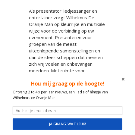
Als presentator liedjeszanger en
entertainer zorgt Wilhelmus De
Oranje Man op kleurrijke en muzikale
wijze voor de verbinding op uw
evenement. Presenteren voor
groepen van de meest
uiteenlopende samenstellingen en
dan de sfeer scheppen dat mensen
zich vrij voelen en onbevangen
meedoen. Met ruimte voor
persoonlijk contact en mensen
Hou mij graag op de hoogte!
speciaal in het zonnetje te zetten.
Met de bijzondere mogelijkheid van
Ontvang 2 to 4 x per jaar nieuws, een liedje of filmpje van
persoonlijk en/of gezamenlijk lied
Wilhelmus de Oranje Man
speciaal afgestemd op de situatie.
Zeer geschikt voor senioren,
beurzen, verwendagen, jubilea,
families, bijeenkomsten voor
JA GRAAG, WAT LEUK!
vrijwilligers, mantelzorgers,