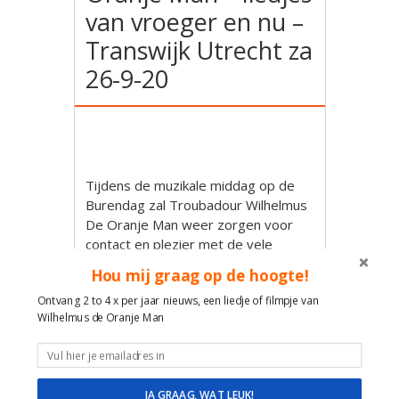
van vroeger en nu –
Transwijk Utrecht za
26-9-20
Tijdens de muzikale middag op de
Burendag zal Troubadour Wilhelmus
De Oranje Man weer zorgen voor
contact en plezier met de vele
bekende liedjes.
Hou mij graag op de hoogte!
Maak met liedjes contact en plezier!
Ontvang 2 to 4 x per jaar nieuws, een liedje of filmpje van
Wilhelmus de Oranje Man
Wilhelmus de Oranje Man
Muzikale reis door de tijd en feest
van herkenning met Hollandse
liedjes van Toen en nu!
JA GRAAG, WAT LEUK!