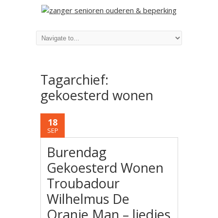
Tagarchief:
gekoesterd wonen
18
SEP
Burendag
Gekoesterd Wonen
Troubadour
Wilhelmus De
Oranje Man – liedjes