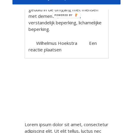
Veel ervaring, plezier, ruimte en
geduld in de omgang met mensen
met dementie, alzheimer,
POWERED BY
verstandelijk beperking, lichamelijke
beperking.
Wilhelmus Hoekstra
Een
reactie plaatsen
Berichtnavigatie
Lorem ipsum dolor sit amet, consectetur
adipiscing elit. Ut elit tellus, luctus nec