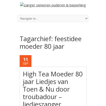
Tagarchief:
feestidee
moeder 80 jaar
11
SEP
High Tea Moeder 80
jaar Liedjes van
Toen & Nu door
troubadour –
liedjeszanger