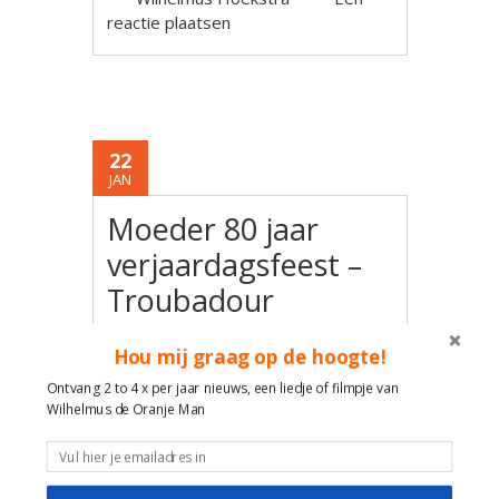
reactie plaatsen
22
JAN
Moeder 80 jaar
verjaardagsfeest –
Troubadour
Wilhelmus De
Hou mij graag op de hoogte!
Oranje Man –
Ontvang 2 to 4 x per jaar nieuws, een liedje of filmpje van
Utrecht vr 1-2-19
Wilhelmus de Oranje Man
Liedjes van Toen & Nu door