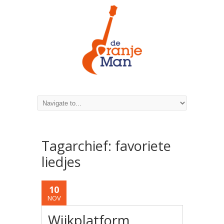
Tagarchief:
favoriete
liedjes
10
NOV
Wijkplatform