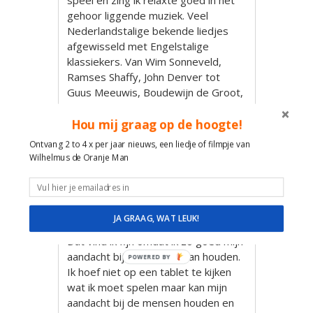
gehoor liggende muziek. Veel
Nederlandstalige bekende liedjes
afgewisseld met Engelstalige
klassiekers. Van Wim Sonneveld,
Ramses Shaffy, John Denver tot
Guus Meeuwis, Boudewijn de Groot,
Jan Smit, Marco Borsato en Elvis
Presley. Heerlijke meezingers tot
Hou mij graag op de hoogte!
prachtige rustige ballads. Om het
Ontvang 2 to 4 x per jaar nieuws, een liedje of filmpje van
nog meer interactief te maken heb ik
Wilhelmus de Oranje Man
een verzoekliedjeslijst
samengesteld met de Top 150
liedjes uit mijn repertoire.
JA GRAAG, WAT LEUK!
Ik speel deze allemaal uit mijn hoofd.
Dat vind ik fijn omdat ik zo goed mijn
aandacht bij de mensen kan houden.
POWERED BY
Ik hoef niet op een tablet te kijken
wat ik moet spelen maar kan mijn
aandacht bij de mensen houden en