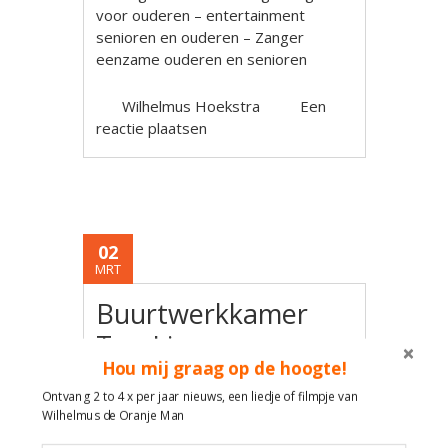
voor ouderen – entertainment
senioren en ouderen – Zanger
eenzame ouderen en senioren
Wilhelmus Hoekstra
Een
reactie plaatsen
02
MRT
Buurtwerkkamer
Top Live
Hou mij graag op de hoogte!
Muziekbingo
Ontvang 2 to 4 x per jaar nieuws, een liedje of filmpje van
Liedjesbingo
Wilhelmus de Oranje Man
Wilhelmus de