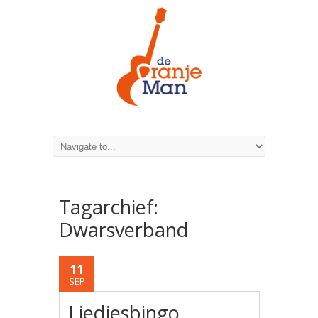
Tagarchief:
Dwarsverband
11
SEP
Liedjesbingo