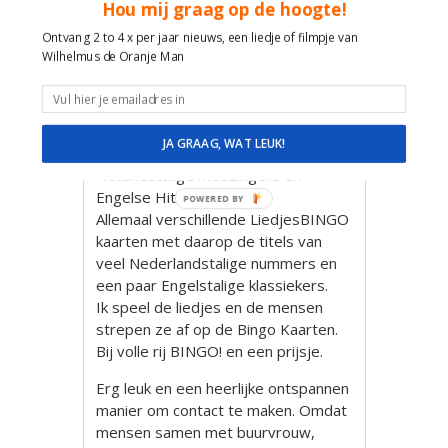
Hou mij graag op de hoogte!
Ontvang 2 to 4 x per jaar nieuws, een liedje of filmpje van
Wilhelmus de Oranje Man
LiedjesBINGO Muziekbingo door
Gitarist Zanger Wilhelmus de Oranje
JA GRAAG, WAT LEUK!
Man in Buurtwerkkamer TOP met
Hollandstalige meezingers en
Engelse Hits.
Allemaal verschillende LiedjesBINGO
kaarten met daarop de titels van
veel Nederlandstalige nummers en
een paar Engelstalige klassiekers.
Ik speel de liedjes en de mensen
strepen ze af op de Bingo Kaarten.
Bij volle rij BINGO! en een prijsje.
Erg leuk en een heerlijke ontspannen
manier om contact te maken. Omdat
mensen samen met buurvrouw,