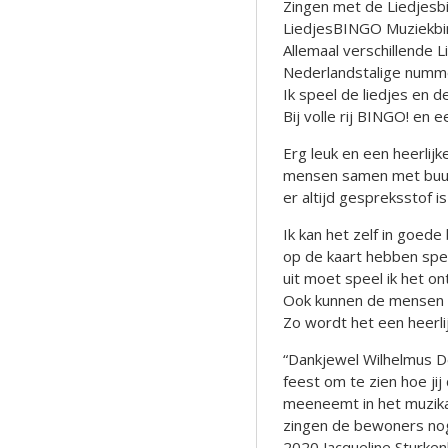
Zingen met de Liedjesb
LiedjesBINGO Muziekb
Allemaal verschillende 
Nederlandstalige nummer
Ik speel de liedjes en 
Bij volle rij BINGO! en ee
Erg leuk en een heerli
mensen samen met buurv
er altijd gespreksstof i
Ik kan het zelf in goede
op de kaart hebben spee
uit moet speel ik het 
Ook kunnen de mensen 
Zo wordt het een heerli
“Dankjewel Wilhelmus D
feest om te zien hoe j
meeneemt in het muzikal
zingen de bewoners nog 
2020 Jacqueline Sturk