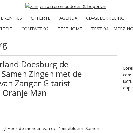
FERENTIES
OFFERTE
AGENDA
CD-GELUKKELING
CITEIT
CONTACT 02
TESTHOME
TEST 04 – MEEZING
rg
rland Doesburg de
Lore
Samen Zingen met de
conse
van Zanger Gitarist
luctu
dapi
e Oranje Man
orgt voor de mensen van de Zonnebloem Samen