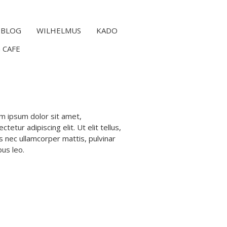
BLOG
WILHELMUS
KADO
 CAFE
m ipsum dolor sit amet,
ctetur adipiscing elit. Ut elit tellus,
s nec ullamcorper mattis, pulvinar
bus leo.