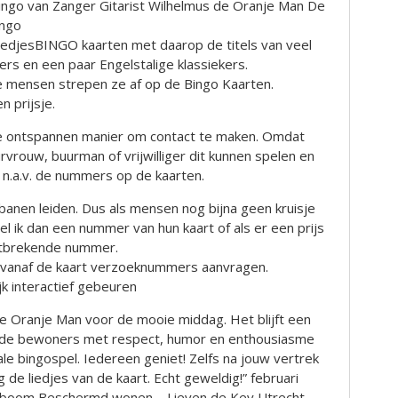
ingo van Zanger Gitarist Wilhelmus de Oranje Man De
ingo
LiedjesBINGO kaarten met daarop de titels van veel
s en een paar Engelstalige klassiekers.
de mensen strepen ze af op de Bingo Kaarten.
n prijsje.
jke ontspannen manier om contact te maken. Omdat
rouw, buurman of vrijwilliger dit kunnen spelen en
s n.a.v. de nummers op de kaarten.
 banen leiden. Dus als mensen nog bijna geen kruisje
l ik dan een nummer van hun kaart of als er een prijs
ontbrekende nummer.
vanaf de kaart verzoeknummers aanvragen.
jk interactief gebeuren
e Oranje Man voor de mooie middag. Het blijft een
ij de bewoners met respect, humor en enthousiasme
e bingospel. Iedereen geniet! Zelfs na jouw vertrek
de liedjes van de kaart. Echt geweldig!” februari
enboom Beschermd wonen – Lieven de Key Utrecht