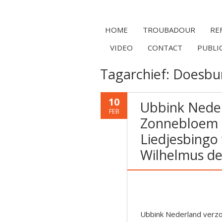
HOME
TROUBADOUR
RE
VIDEO
CONTACT
PUBLI
Tagarchief:
Doesbu
10
Ubbink Nede
FEB
Zonnebloem 
Liedjesbingo 
Wilhelmus d
Ubbink Nederland verz