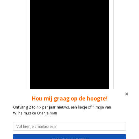
Hou mij graag op de hoogte!
Ontvang 2 to 4 x per jaar nieuws, een liedje of filmpje van
Wilhelmus de Oranje Man als de
Wilhelmus de Oranje Man
zingende Sinterklaas
In 2021 helemaal nieuw na enorm
groot succes van de Zingende
Kerstman in 2020