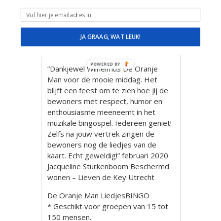
ontbrekende nummer.
Ook kunnen de mensen vanaf de
kaart verzoeknummers aanvragen.
JA GRAAG, WAT LEUK!
Zo wordt het een heerlijk interactief
gebeuren
POWERED BY
“Dankjewel Wilhelmus De Oranje
Man voor de mooie middag. Het
blijft een feest om te zien hoe jij de
bewoners met respect, humor en
enthousiasme meeneemt in het
muzikale bingospel. Iedereen geniet!
Zelfs na jouw vertrek zingen de
bewoners nog de liedjes van de
kaart. Echt geweldig!” februari 2020
Jacqueline Sturkenboom Beschermd
wonen – Lieven de Key Utrecht
De Oranje Man LiedjesBINGO
* Geschikt voor groepen van 15 tot
150 mensen.