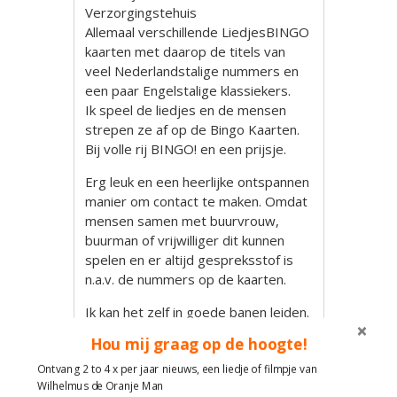
Verzorgingstehuis
Allemaal verschillende LiedjesBINGO
kaarten met daarop de titels van
veel Nederlandstalige nummers en
een paar Engelstalige klassiekers.
Ik speel de liedjes en de mensen
strepen ze af op de Bingo Kaarten.
Bij volle rij BINGO! en een prijsje.
Erg leuk en een heerlijke ontspannen
manier om contact te maken. Omdat
mensen samen met buurvrouw,
buurman of vrijwilliger dit kunnen
spelen en er altijd gespreksstof is
n.a.v. de nummers op de kaarten.
Ik kan het zelf in goede banen leiden.
Dus als mensen nog bijna geen
Hou mij graag op de hoogte!
kruisje op de kaart hebben speel ik
Ontvang 2 to 4 x per jaar nieuws, een liedje of filmpje van
dan een nummer van hun kaart of als
Wilhelmus de Oranje Man
er een prijs uit moet speel ik het