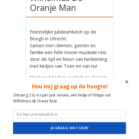
Oranje Man
Feestelijke Jubileumlunch op de
Boogh in Utrecht.
Samen met cliënten, gasten en
familie een hele mooie muzikale reis
door de tijd en feest van herkenning
met liedjes van Toen en van nu!
Maak met liedjes contact en plezier!
Wilhelmus de Oranje Man –
Hou mij graag op de hoogte!
Troubadour Utrecht
Ontvang 2 to 4 x per jaar nieuws, een liedje of filmpje van
Wilhelmus de Oranje Man
Muzikale reis door de tijd en feest
van herkenning met Hollandse
liedjes van Toen en nu!
Veel ervaring, plezier, ruimte en
JA GRAAG, WAT LEUK!
geduld in de omgang met mensen
met dementie, alzheimer,