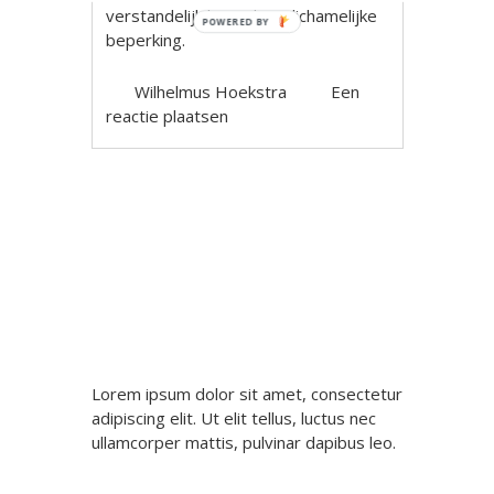
verstandelijk beperking, lichamelijke
POWERED BY
beperking.
Wilhelmus Hoekstra
Een
reactie plaatsen
Berichtnavigatie
Lorem ipsum dolor sit amet, consectetur
adipiscing elit. Ut elit tellus, luctus nec
ullamcorper mattis, pulvinar dapibus leo.